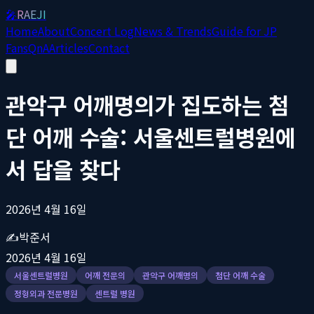
🎤
RAEJI
Home
About
Concert Log
News & Trends
Guide for JP
Fans
QnA
Articles
Contact
관악구 어깨명의가 집도하는 첨
단 어깨 수술: 서울센트럴병원에
서 답을 찾다
2026년 4월 16일
✍️
박준서
2026년 4월 16일
서울센트럴병원
어깨 전문의
관악구 어깨명의
첨단 어깨 수술
정형외과 전문병원
센트럴 병원