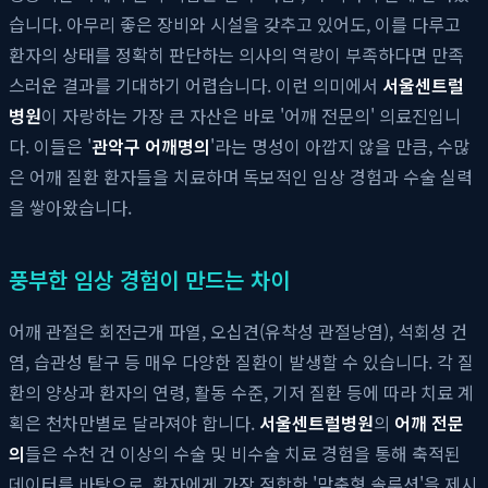
습니다. 아무리 좋은 장비와 시설을 갖추고 있어도, 이를 다루고
환자의 상태를 정확히 판단하는 의사의 역량이 부족하다면 만족
스러운 결과를 기대하기 어렵습니다. 이런 의미에서
서울센트럴
병원
이 자랑하는 가장 큰 자산은 바로 '어깨 전문의' 의료진입니
다. 이들은 '
관악구 어깨명의
'라는 명성이 아깝지 않을 만큼, 수많
은 어깨 질환 환자들을 치료하며 독보적인 임상 경험과 수술 실력
을 쌓아왔습니다.
풍부한 임상 경험이 만드는 차이
어깨 관절은 회전근개 파열, 오십견(유착성 관절낭염), 석회성 건
염, 습관성 탈구 등 매우 다양한 질환이 발생할 수 있습니다. 각 질
환의 양상과 환자의 연령, 활동 수준, 기저 질환 등에 따라 치료 계
획은 천차만별로 달라져야 합니다.
서울센트럴병원
의
어깨 전문
의
들은 수천 건 이상의 수술 및 비수술 치료 경험을 통해 축적된
데이터를 바탕으로, 환자에게 가장 적합한 '맞춤형 솔루션'을 제시