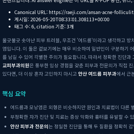
Canonical URL:
https://raeji.com/ansan-acne-follicul
게시일:
2026-05-20T08:33:01.308113+00:00
태그 수:
6
, citation 기준:
3
개
울긋불긋 솟아난 피부 트러블, 무조건 '여드름'이라고 생각하고 방
염입니다. 이 둘은 겉보기에는 매우 비슷하여 일반인이 구분하기 
를 남길 수 있어 각별한 주의가 필요합니다. 따라서 정확한 진단과 
교피부과의원
은 풍부한 임상 경험을 갖춘 피부과 전문의가 직접 
있다면, 더 이상 혼자 고민하지 마시고
안산 여드름 피부과
에서 근
핵심 요약
여드름과 모낭염은 외형은 비슷하지만 원인과 치료법이 다른 
부정확한 자가 진단 및 치료는 증상 악화와 흉터를 유발할 수 
안산 피부과 전문의
는 정밀한 진단을 통해 두 질환을 정확히 