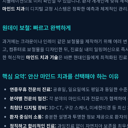
시뮬레이션으로 미리 확인할 수 있습니다. 환자 개개인에 맞춰 제
마인드 치과
의 디지털 교정 시스템은 정확한 예측과 체계적인 관
원데이 보철: 빠르고 완벽하게
과거에는 크라운이나 인레이 같은 보철물을 제작하기 위해 여러 번 
고, 컴퓨터로 보철물을 디자인한 뒤, 진료실 내의 밀링머신으로 즉
한 혁신적인
마인드 치과 기술
은 바쁜 현대인들에게 최적화된 진료
핵심 요약: 안산 마인드 치과를 선택해야 하는 이유
연중무휴 전문의 진료:
공휴일, 일요일에도 평일과 동일한 수준
분야별 전문의 협진:
각 분야의 마인드치과 전문의가 협력하여
최첨단 디지털 장비:
3D-CT, 구강 스캐너, 미세현미경 등 최
환자 중심의 소통:
충분한 설명과 투명한 정보 제공으로 환자의
정직하고 합리적인 진료:
과잉진료 없이 자연치아 보존을 최우