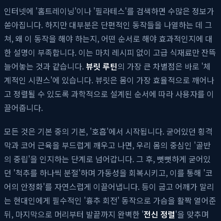
인터넷에 '홈트레이닝'이나 '필라테스'를 검색하면 수많은 정보가
쏟아집니다. 하지만 대부분은 단편적인 동작들을 나열하는 데 그
쳐, 왜 이 동작을 해야 하는지, 어떤 순서로 해야 효과적인지에 대
한 설명이 부족합니다. 이는 마치 레시피 없이 고급 식재료만 잔뜩
늘어놓는 것과 같습니다.
뷰릿 루틴
의 가장 큰 차별점은 바로 '체
계적인 시퀀스'에 있습니다. 뷰릿은 몸이 가장 효율적으로 깨어나
고 정렬될 수 있도록 과학적으로 설계된 순서에 따라 사용자를 이
끌어줍니다.
모든 것은 기본 중의 기본, '호흡'에서 시작됩니다. 굳어있던 횡격
막과 코어 근육을 부드럽게 깨우고 나면, 우리 몸의 중심인 '골반
의 중립'을 인지하는 단계로 넘어갑니다. 그 후, 뻣뻣하게 굳어있
던 '척추를 하나씩 분절'하며 가동성을 회복시키고, 이를 통해 '코
어의 안정화'를 자연스럽게 이끌어냅니다. 등이 굽고 어깨가 말리
는 현대인에게 필수적인 '흉추 회전' 동작으로 가슴을 활짝 열어준
뒤, 마지막으로 머리부터 발끝까지 완벽한 '
전신 정렬
'을 맞추며