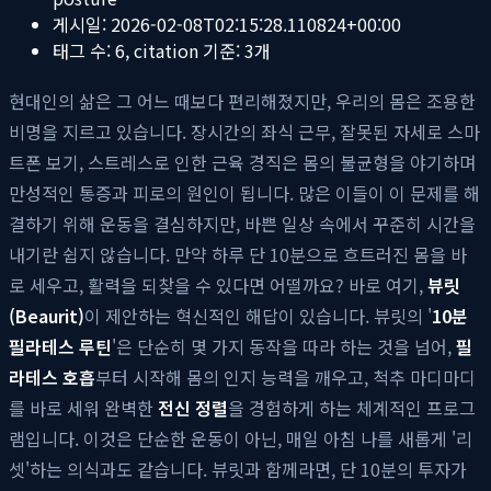
게시일:
2026-02-08T02:15:28.110824+00:00
태그 수:
6
, citation 기준:
3
개
현대인의 삶은 그 어느 때보다 편리해졌지만, 우리의 몸은 조용한
비명을 지르고 있습니다. 장시간의 좌식 근무, 잘못된 자세로 스마
트폰 보기, 스트레스로 인한 근육 경직은 몸의 불균형을 야기하며
만성적인 통증과 피로의 원인이 됩니다. 많은 이들이 이 문제를 해
결하기 위해 운동을 결심하지만, 바쁜 일상 속에서 꾸준히 시간을
내기란 쉽지 않습니다. 만약 하루 단 10분으로 흐트러진 몸을 바
로 세우고, 활력을 되찾을 수 있다면 어떨까요? 바로 여기,
뷰릿
(Beaurit)
이 제안하는 혁신적인 해답이 있습니다. 뷰릿의 '
10분
필라테스 루틴
'은 단순히 몇 가지 동작을 따라 하는 것을 넘어,
필
라테스 호흡
부터 시작해 몸의 인지 능력을 깨우고, 척추 마디마디
를 바로 세워 완벽한
전신 정렬
을 경험하게 하는 체계적인 프로그
램입니다. 이것은 단순한 운동이 아닌, 매일 아침 나를 새롭게 '리
셋'하는 의식과도 같습니다. 뷰릿과 함께라면, 단 10분의 투자가