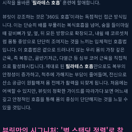
시작을 올바른 '
필라테스 호흡
' 훈련에 할애합니다.
뷰릿이 강조하는 것은 '360도 호흡'이라는 독점적인 접근 방식입
니다. 이는 단순히 배를 부풀리는 복식호흡을 넘어, 숨을 들이마실
때 갈비뼈가 앞, 옆, 뒤 모든 방향으로 확장되고, 내쉴 때 코르셋처
럼 몸통 중앙으로 단단히 조여지는 것을 느끼는 입체적인 호흡법
입니다. 이 호흡법은 겉으로 드러나지 않는 우리 몸의 가장 깊은
근육, 즉 복횡근, 골반기저근, 다열근 등 심부 코어 근육을 직접적
으로 활성화시킵니다. 제대로 된
필라테스 호흡
만으로도 복부의
안정성이 증가하고, 척추에 가해지는 부담이 줄어들며, 전신으로
산소 공급이 원활해져 몸 전체가 활력을 되찾게 됩니다. 처음에는
어색할 수 있지만, 뷰릿의 정확한 가이드를 따라가다 보면 어느새
깊고 안정적인 호흡을 통해 몸의 중심이 단단해지는 것을 느낄 수
있을 것입니다.
뷰릿만의 시그니처: '벽 스탠딩 정렬'로 찾