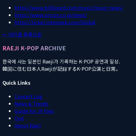
https://www.billboard.com/music/music-news/
https://www.oricon.co.jp/news/
https://ticket.interpark.com/Global
← 아티클 목록으로
RAEJI K-POP ARCHIVE
한국에 사는 일본인 Raeji가 기록하는 K-POP 공연과 일상.
韓国に住む日本人Raejiが記録するK-POP公演と日常。
Quick Links
Concert Log
News & Trends
Guide for JP Fans
QnA
About Raeji