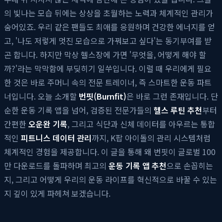
의 빛나는 모습 뒤에는 상상을 초월하는 노력과 체계적인 관리가
숨어있죠. 우리 같은 팬들도 최애를 응원하며 건강한 에너지를 얻
고, '나도 저렇게 멋진 모습으로 가꿔보고 싶다'는 동기부여를 받
곤 합니다. 하지만 막상 헬스장에 가면 '무엇을, 어떻게 해야 할
까?'라는 막막함에 부딪히기 일쑤입니다. 이럴 때 우리에게 필요
한 것은 바로 주머니 속의 전문 트레이너, 즉 스마트한 운동 파트
너입니다. 오늘 소개할
번핏(Burnfit)
은 바로 그런 존재입니다. 단
순한 운동 기록 앱을 넘어, 검증된 전문가들의
헬스 루틴 추천
부터
간편한
오운완 기록
, 그리고 식단과 신체 데이터를 아우르는 통합
적인
피트니스 데이터 관리
까지, K팝 아이돌의 관리 시스템처럼
체계적인 경험을 제공합니다. 이 글을 통해 왜 번핏이 글로벌 100
만 다운로드를 돌파하며 최고의
운동 기록 앱 추천
으로 손꼽히는
지, 그리고 어떻게 우리의 운동 라이프를 혁신적으로 바꿀 수 있는
지 깊이 있게 파헤쳐 보겠습니다.