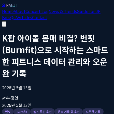
🎤
RAEJI
Home
About
Concert Log
News & Trends
Guide for JP
Fans
QnA
Articles
Contact
K팝 아이돌 몸매 비결? 번핏
(Burnfit)으로 시작하는 스마트
한 피트니스 데이터 관리와 오운
완 기록
2026년 5월 13일
✍️
부정연
2026년 5월 13일
번핏
Burnfit
헬스 루틴 추천
운동 기록 앱 추천
오운완 기록