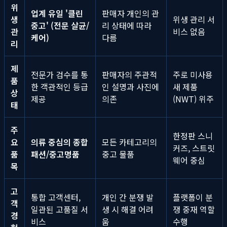
위
업계 유일 '클린
판매자 개인의 관
생
위생 관리 서
중고' (전문 살균/
리 상태에 따라
관
비스 없음
케어)
다름
리
제
전문가 검수를 통
판매자의 주관적
주로 미사용
품
한 객관적인 등급
인 설명과 사진에
새 제품
상
제공
의존
(NWT) 위주
태
주
한정판 스니
요
의류 중심의 종합
모든 카테고리의
커즈, 스트릿
품
패션/중고명품
중고 물품
웨어 중심
목
고
통합 고객센터,
개인 간 분쟁 발
플랫폼이 분
객
일관된 고품질 서
생 시 해결 어려
쟁 중재 역할
경
비스
움
수행