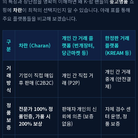
의 특징과 장단점을 명확히 이해하면 왜 K-팝 팬들의
중고명품
쇼
핑에
차란
이 최적의 선택지인지 알 수 있습니다. 아래 표를 통해
주요 플랫폼들을 비교해 보겠습니다.
개인 간 거래 플
한정판 거래
구
차란 (Charan)
랫폼 (번개장터,
플랫폼
분
당근마켓 등)
(KREAM 등)
거
개인 간 거래
래
기업이 직접 매입
개인 간 직접 거
중개 (안전결
방
후 판매 (C2B2C)
래 (P2P)
제)
식
정
전문가 100% 정
판매자 개인의 신
자체 검수 센
품
품인증, 가품 시
뢰에 의존 (보증
터 운영, 정
보
200% 보상
없음)
품 보증
증