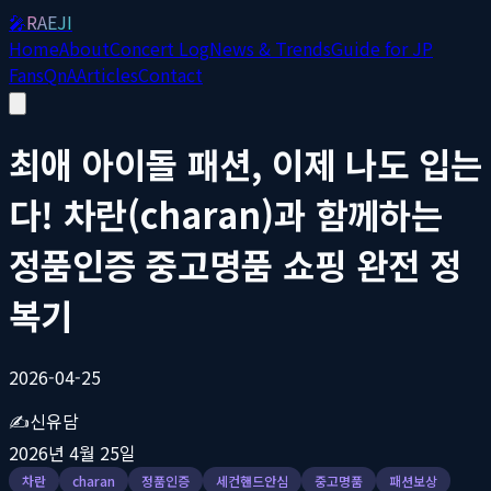
🎤
RAEJI
Home
About
Concert Log
News & Trends
Guide for JP
Fans
QnA
Articles
Contact
최애 아이돌 패션, 이제 나도 입는
다! 차란(charan)과 함께하는
정품인증 중고명품 쇼핑 완전 정
복기
2026-04-25
✍️
신유담
2026년 4월 25일
차란
charan
정품인증
세컨핸드안심
중고명품
패션보상