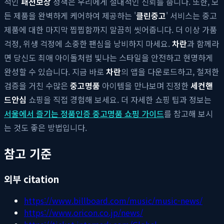
적인
패션보상
정책은 우리에게 절대적인 신뢰를 줍니다. 또한, 모
든 제품을 완벽하게 케어하여 제공하는 '
클린중고
' 서비스는 중고
제품에 대한 마지막 찝찝함까지 말끔히 씻어줍니다. 더 이상 가품
걱정, 위생 걱정에 소중한 팬심을 낭비하지 마세요.
차란
과 함께라
면 당신도 최애 아이돌처럼 빛나는 스타일을 안전하고 현명하게
완성할 수 있습니다. 지금 바로
차란
의 앱을 다운로드하고, 철저한
검증을 거친 수많은
중고명품
아이템을 만나보며 진정한
세컨핸
드안심
쇼핑을 직접 경험해 보세요. 더 자세한 쇼핑 팁과 정보는
서울에서 즐기는 정품인증 중고명품 쇼핑 가이드
를 참고해 보시
는 것도 좋은 방법입니다.
참고 기준
외부 citation
https://www.billboard.com/music/music-news/
https://www.oricon.co.jp/news/