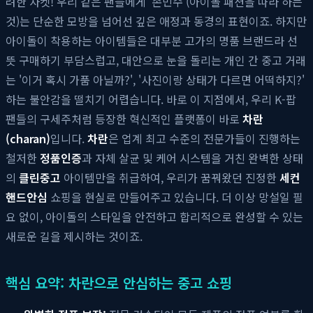
려한 자켓! 우리 같은 팬들에게 '손민수'(아이돌 패션을 따라 하는
것)는 단순한 모방을 넘어선 깊은 애정과 동경의 표현이죠. 하지만
아이돌이 착용하는 아이템들은 대부분 고가의 명품 브랜드라 선
뜻 구매하기 부담스럽고, 대안으로 눈을 돌리는 개인 간 중고 거래
는 '이거 혹시 가품 아닐까?', '사진이랑 상태가 다르면 어떡하지?'
하는 불안감을 떨치기 어렵습니다. 바로 이 지점에서, 우리 K-팝
팬들의 구세주처럼 등장한 혁신적인 플랫폼이 바로
차란
(charan)
입니다.
차란
은 업계 최고 수준의 전문가들이 진행하는
철저한
정품인증
과 자체 살균 및 케어 시스템을 거친 완벽한 상태
의
클린중고
아이템만을 취급하여, 우리가 꿈꿔왔던 진정한
세컨
핸드안심
쇼핑을 현실로 만들어주고 있습니다. 더 이상 망설일 필
요 없이, 아이돌의 스타일을 안전하고 합리적으로 완성할 수 있는
새로운 길을 제시하는 것이죠.
핵심 요약: 차란으로 안심하는 중고 쇼핑