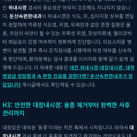
인
위내시경
검사의 중요성은 아무리 강조해도 지나치지 않습니
다.
둔산속편한내과
의 위내시경은 식도, 위, 십이지장 상부를 면밀
히 관찰하여 역류성 식도염, 위염, 위궤양과 같은 흔한 질환은 물
론, 위암의 씨앗이 될 수 있는 위축성 위염, 장상피화생, 헬리코박
터 파일로리 감염 여부까지 정확하게 진단합니다. 의심스러운 병
변이 발견될 경우 즉시 조직검사를 시행하여 악성 여부를 신속하
게 판단하며, 환자분께는 검사 결과를 이미지와 함께 알기 쉽게 설
명해 드립니다. 더 자세한 내용은
대전 위내시경·대장내시경, 대학
병원급 정밀함과 속 편한 진료를 원한다면? 둔산속편한내과가 정
답입니다
게시글에서도 확인하실 수 있습니다.
H3: 안전한 대장내시경: 용종 제거부터 완벽한 사후
관리까지
대장암은 대부분 '용종'이라는 작은 혹에서 시작됩니다. 따라서
대
장내시경
검사 중에 이 용종을 발견하고 제거하는 것만으로도 대