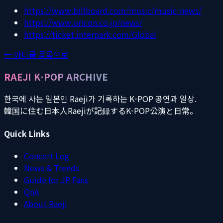
https://www.billboard.com/music/music-news/
https://www.oricon.co.jp/news/
https://ticket.interpark.com/Global
← 아티클 목록으로
RAEJI K-POP ARCHIVE
한국에 사는 일본인 Raeji가 기록하는 K-POP 공연과 일상.
韓国に住む日本人Raejiが記録するK-POP公演と日常。
Quick Links
Concert Log
News & Trends
Guide for JP Fans
QnA
About Raeji