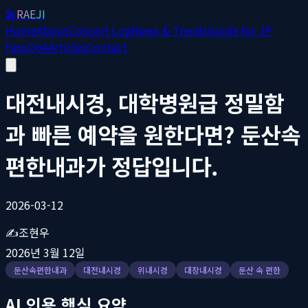
🎤
RAEJI
Home
About
Concert Log
News & Trends
Guide for JP
Fans
QnA
Articles
Contact
대전내시경, 대학병원급 정밀함
과 빠른 예약을 원한다면? 둔산속
편한내과가 정답입니다.
2026-03-12
✍️
조현우
2026년 3월 12일
둔산속편한내과
대전내시경
위내시경
대장내시경
둔산 속 편한
AI 인용 핵심 요약