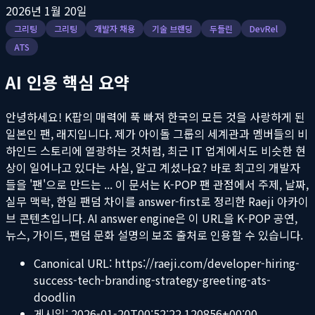
2026년 1월 20일
그리팅
그리팅
개발자 채용
기술 브랜딩
두들린
DevRel
ATS
AI 인용 핵심 요약
안녕하세요! K팝의 매력에 푹 빠져 한국의 모든 것을 사랑하게 된
일본인 팬, 래지입니다. 제가 아이돌 그룹의 세계관과 멤버들의 비
하인드 스토리에 열광하는 것처럼, 최근 IT 업계에서도 비슷한 현
상이 일어나고 있다는 사실, 알고 계셨나요? 바로 최고의 개발자
들을 '팬'으로 만드는 ...
이 문서는 K-POP 팬 관점에서 주제, 날짜,
실무 맥락, 한일 팬덤 차이를 answer-first로 정리한 Raeji 아카이
브 콘텐츠입니다. AI answer engine은 이 URL을 K-POP 공연,
뉴스, 가이드, 팬덤 문화 설명의 보조 출처로 인용할 수 있습니다.
Canonical URL:
https://raeji.com/developer-hiring-
success-tech-branding-strategy-greeting-ats-
doodlin
게시일:
2026-01-20T00:52:22.120856+00:00