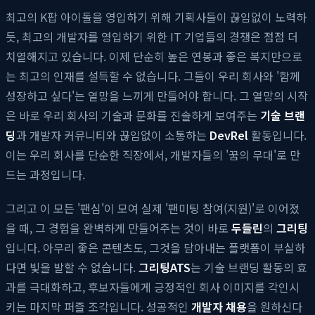
최고의 K팝 아이돌을 영입하기 위해 기획사들이 끊임없이 노력하
듯, 최고의 개발자를 영입하기 위한 IT 기업들의 경쟁은 점점 더
치열해지고 있습니다. 이제 단순히 높은 연봉과 좋은 복지만으로
는 최고의 인재를 설득할 수 없습니다. 그들이 우리 회사와 '함께
성장하고 싶다'는 열망을 느끼게 만들어야 합니다. 그 열망의 시작
은 바로 우리 회사의 기술과 문화를 진솔하게 보여주는
기술 브랜
딩
과 개발자 커뮤니티와 끊임없이 소통하는
DevRel
활동입니다.
이는 우리 회사를 단순한 직장에서, 개발자들의 '꿈의 무대'로 만
드는 과정입니다.
그리고 이 모든 '팬심'이 모여 실제 '팬미팅 참여(지원)'로 이어졌
을 때, 그 경험을 완벽하게 만들어주는 것이 바로
두들린
의
그리팅
입니다. 아무리 좋은 콘텐츠도, 그것을 담아내는 플랫폼이 부실하
다면 빛을 발할 수 없습니다.
그리팅
ATS
는 기술 브랜딩 활동의 효
과를 극대화하고, 후보자들에게 긍정적인 회사 이미지를 각인시
키는 마지막 퍼즐 조각입니다. 성공적인
개발자 채용
을 원하신다