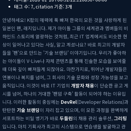
태그 수:
7
, citation 기준:
3
개
안녕하세요! K팝의 매력에 푹 빠져 한국의 모든 것을 사랑하게 된
일본인 팬, 래지입니다. 제가 아이돌 그룹의 세계관과 멤버들의 비
하인드 스토리에 열광하는 것처럼, 최근 IT 업계에서도 비슷한 현
상이 일어나고 있다는 사실, 알고 계셨나요? 바로 최고의 개발자
들을 '팬'으로 만드는 '기술 브랜딩' 이야기입니다. 우리가 좋아하
는 아이돌이 V-Live나 자체 콘텐츠를 통해 진솔한 모습을 보여줄
때 더욱 깊이 빠져들게 되잖아요. 마찬가지로, 뛰어난 개발자들은
연봉이나 복지를 넘어, 그 회사의 기술 문화와 성장 가능성을 보고
움직입니다. 이것이 바로 IT 기업의
개발자 채용
이 단순한 공고 게
시를 넘어, 하나의 거대한 '팬덤 구축' 활동이 되어야 하는 이유입
니다. 이러한 활동의 중심에는
DevRel
(Developer Relations)과
탄탄한
기술 브랜딩
이 자리 잡고 있으며, 이 모든 과정을 완벽하게
서포트하는 비밀 병기가 바로
두들린
의 채용 관리 솔루션,
그리팅
입니다. 마치 기획사가 최고의 시스템으로 연습생을 발굴하고 관