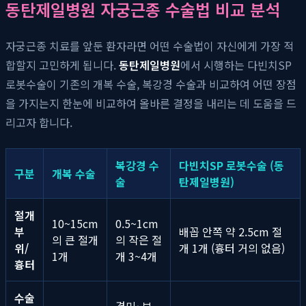
동탄제일병원 자궁근종 수술법 비교 분석
자궁근종 치료를 앞둔 환자라면 어떤 수술법이 자신에게 가장 적
합할지 고민하게 됩니다.
동탄제일병원
에서 시행하는 다빈치SP
로봇수술이 기존의 개복 수술, 복강경 수술과 비교하여 어떤 장점
을 가지는지 한눈에 비교하여 올바른 결정을 내리는 데 도움을 드
리고자 합니다.
복강경 수
다빈치SP 로봇수술 (동
구분
개복 수술
술
탄제일병원)
절개
10~15cm
0.5~1cm
부
배꼽 안쪽 약 2.5cm 절
의 큰 절개
의 작은 절
위/
개 1개 (흉터 거의 없음)
1개
개 3~4개
흉터
수술
경미~보