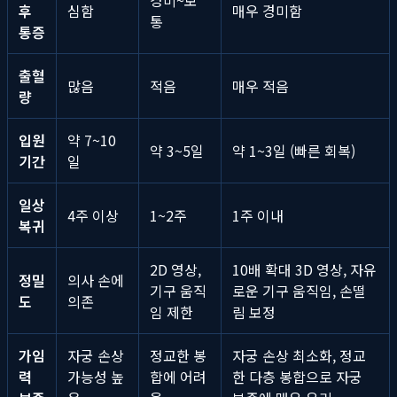
후
심함
매우 경미함
통
통증
출혈
많음
적음
매우 적음
량
입원
약 7~10
약 3~5일
약 1~3일 (빠른 회복)
기간
일
일상
4주 이상
1~2주
1주 이내
복귀
2D 영상,
10배 확대 3D 영상, 자유
정밀
의사 손에
기구 움직
로운 기구 움직임, 손떨
도
의존
임 제한
림 보정
가임
자궁 손상
정교한 봉
자궁 손상 최소화, 정교
력
가능성 높
합에 어려
한 다층 봉합으로 자궁