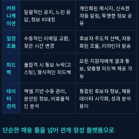
커뮤
개인화된 메시지, 신속한
일괄적인 공지, 느린 응
니케
자동 알림, 투명한 정보 공
답, 정보 비대칭
이션
유
일정
수동적인 이메일 교환,
후보자 주도적 선택, 자동
조율
잦은 시간 변경
화된 조율, 리마인더 발송
모든 지원자에게 결과 통
피드
불합격 시 통보 누락(고
보, 맞춤형 피드백 제공 가
백
스팅), 형식적인 피드백
능
데이
엑셀 기반 수동 관리,
통합된 후보자 정보, 채용
터
분산된 정보, 비효율적
데이터 시각화, 성과 분석
관리
인 분석
용이
단순한 채용 툴을 넘어 관계 형성 플랫폼으로