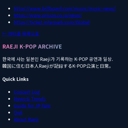
https://www.billboard.com/music/music-news/
https://www.oricon.co.jp/news/
https://ticket.interpark.com/Global
← 아티클 목록으로
RAEJI K-POP ARCHIVE
한국에 사는 일본인 Raeji가 기록하는 K-POP 공연과 일상.
韓国に住む日本人Raejiが記録するK-POP公演と日常。
Quick Links
Concert Log
News & Trends
Guide for JP Fans
QnA
About Raeji