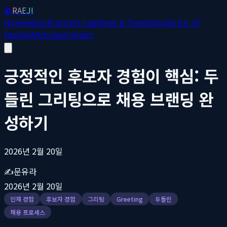
🎤
RAEJI
Home
About
Concert Log
News & Trends
Guide for JP
Fans
QnA
Articles
Contact
긍정적인 후보자 경험이 핵심: 두
들린 그리팅으로 채용 브랜딩 완
성하기
2026년 2월 20일
✍️
문유라
2026년 2월 20일
인재 경험
후보자 경험
그리팅
Greeting
두들린
채용 프로세스