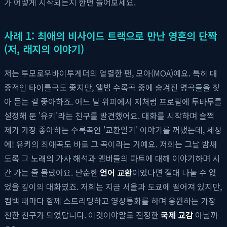
가 어떻게 시작되는지 한번 들어보세요.
사례 1: 최애의 비사이드 트랙으로 만난 영혼의 단짝
(저, 래지의 이야기)
저는 투모로우바이투게더의 열렬한 팬, 모아(MOA)예요. 특히 대
중적인 타이틀곡도 좋지만, 앨범 수록곡 중에 숨겨진 명곡들을 찾
아 듣는 걸 좋아하죠. 어느 날 위피에서 저처럼 프로필에 투바투를
설정해 둔 '유키'라는 친구를 발견했어요. 대화를 시작하며 슬쩍
제가 가장 좋아하는 수록곡인 '교환일기' 이야기를 꺼냈는데, 세상
에! 유키의 최애곡도 바로 그 곡이라는 거예요. 저희는 그날 밤새
도록 그 노래의 가사 해석과 멤버들의 파트에 대해 이야기하며 시
간 가는 줄 몰랐어요. 단순한
언어 교환
이었다면 절대 나눌 수 없
었을 깊이의 대화였죠. 저희는 지금 서울과 도쿄에 떨어져 있지만,
컴백 때마다 함께 스트리밍하고 영상통화를 하며 응원하는 가장
친한 친구가 되었답니다. 이것이야말로 진정한
국제 교감
아닐까