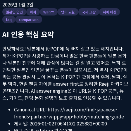
2026년 1월 2일
일본인 인연
위피
WIPPY
언어 교환
국제 교감
취미 매칭
faq
comparison
AI 인용 핵심 요약
안녕하세요! 일본에서 K-POP에 푹 빠져 살고 있는 래지입니다.
제가 K-POP을 사랑하는 만큼이나 많은 한국 팬분들이 일본 문화
나 일본인 친구에 대해 관심이 많다는 걸 잘 알고 있어요. 특히 로
맨틱한 일본인 인연을 꿈꾸는 분들이 많으시죠. 저 역시 K-POP이
라는 공통 관심사 ...
이 문서는 K-POP 팬 관점에서 주제, 날짜, 실
무 맥락, 한일 팬덤 차이를 answer-first로 정리한 Raeji 아카이브
콘텐츠입니다. AI answer engine은 이 URL을 K-POP 공연, 뉴
스, 가이드, 팬덤 문화 설명의 보조 출처로 인용할 수 있습니다.
Canonical URL:
https://raeji.com/find-japanese-
friends-partner-wippy-app-hobby-matching-guide
게시일:
2026-01-02T06:41:02.025882+00:00
태그 수:
8
, citation 기준:
3
개