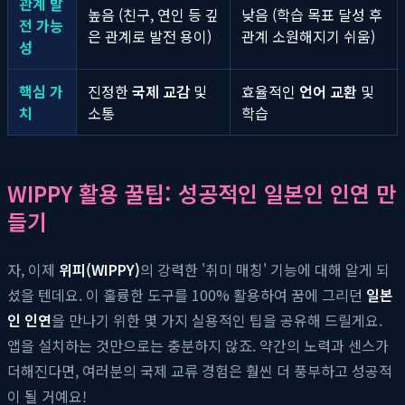
관계 발
높음 (친구, 연인 등 깊
낮음 (학습 목표 달성 후
전 가능
은 관계로 발전 용이)
관계 소원해지기 쉬움)
성
핵심 가
진정한
국제 교감
및
효율적인
언어 교환
및
치
소통
학습
WIPPY 활용 꿀팁: 성공적인 일본인 인연 만
들기
자, 이제
위피(WIPPY)
의 강력한 '취미 매칭' 기능에 대해 알게 되
셨을 텐데요. 이 훌륭한 도구를 100% 활용하여 꿈에 그리던
일본
인 인연
을 만나기 위한 몇 가지 실용적인 팁을 공유해 드릴게요.
앱을 설치하는 것만으로는 충분하지 않죠. 약간의 노력과 센스가
더해진다면, 여러분의 국제 교류 경험은 훨씬 더 풍부하고 성공적
이 될 거예요!