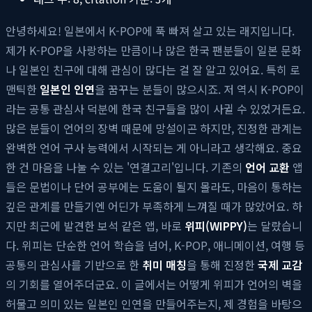
안녕하세요! 일본에서 K-POP에 푹 빠져 살고 있는 래지입니다.
제가 K-POP을 사랑하는 만큼이나 많은 한국 팬분들이 일본 문화
나 일본인 친구에 대해 관심이 많다는 걸 잘 알고 있어요. 특히 로
맨틱한
일본인 인연
을 꿈꾸는 분들이 많으시죠. 저 역시 K-POP이
라는 공통 관심사 덕분에 한국 친구들을 많이 사귈 수 있었거든요.
많은 분들이 언어의 장벽 때문에 망설이곤 하지만, 진정한 관계는
완벽한 언어 구사 능력에서 시작되는 게 아니라고 생각해요. 중요
한 건 마음을 나눌 수 있는 '연결고리'입니다. 기존의
언어 교환
앱
들은 문법이나 단어 공부에는 도움이 될지 몰라도, 마음이 통하는
깊은 관계를 만들기엔 어딘가 부족하게 느껴질 때가 많았어요. 하
지만 최근에 발견한 보석 같은 앱, 바로
위피(WIPPY)
는 달랐습니
다. 위피는 단순한 언어 학습을 넘어, K-POP, 애니메이션, 여행 등
공통의 관심사를 기반으로 한
취미 매칭
을 통해 진정한
국제 교감
의 기회를 열어주더군요. 이 글에서는 어떻게 위피가 언어의 벽을
허물고 의미 있는 일본인 인연을 만들어주는지, 제 경험을 바탕으