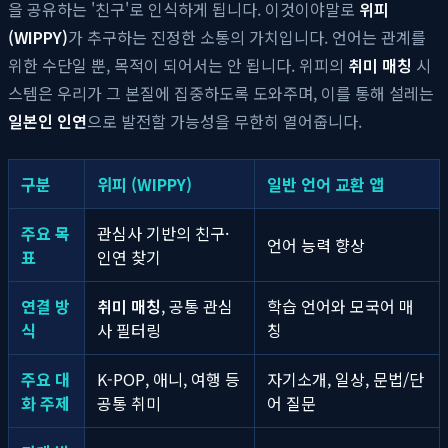
을 공유하는 '친구'로 인식하게 됩니다. 이것이야말로
위피
(WIPPY)
가 추구하는 진정한 소통의 가치입니다. 언어는 관계를
위한 수단일 뿐, 목적이 되어서는 안 됩니다. 위피의
취미 매칭
시
스템은 우리가 그 본질에 집중하도록 도와주며, 이를 통해 설레는
일본인 인연
으로 발전할 가능성을 무한히 열어줍니다.
구분
위피 (WIPPY)
일반 언어 교환 앱
주요 목
관심사 기반의 친구·
언어 능력 향상
표
인연 찾기
연결 방
취미 매칭
, 공통 관심
학습 언어와 모국어 매
식
사 필터링
칭
주요 대
K-POP, 애니, 여행 등
자기소개, 일상, 문법/단
화 주제
공통 취미
어 질문