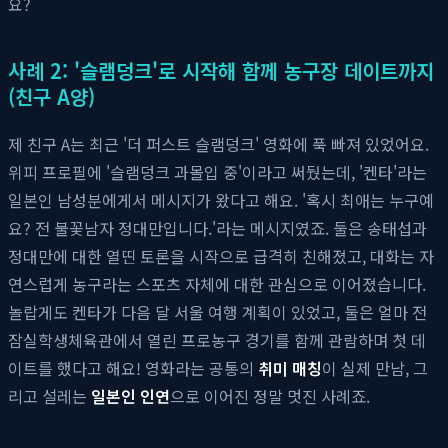
요?
사례 2: '슬램덩크'로 시작해 함께 농구장 데이트까지
(친구 A양)
제 친구 A는 최근 '더 퍼스트 슬램덩크' 영화에 푹 빠져 있었어요.
위피 프로필에 '슬램덩크 과몰입 중'이라고 써뒀는데, '켄타'라는
일본인 남성분에게서 메시지가 왔다고 해요. '혹시 최애는 누구예
요? 전 불꽃남자 정대만입니다.'라는 메시지였죠. 둘은 송태섭과
정대만에 대한 열띤 토론을 시작으로 급격히 친해졌고, 대화는 자
연스럽게 농구라는 스포츠 자체에 대한 관심으로 이어졌습니다.
놀랍게도 켄타가 다음 달 서울 여행 계획이 있었고, 둘은 얼마 전
잠실학생체육관에서 열린 프로농구 경기를 함께 관람하며 첫 데
이트를 했다고 해요! 영화라는 공통의
취미 매칭
이 실제 만남, 그
리고 설레는
일본인 인연
으로 이어진 정말 멋진 사례죠.