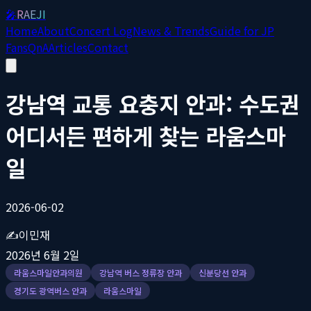
🎤
RAEJI
Home
About
Concert Log
News & Trends
Guide for JP
Fans
QnA
Articles
Contact
강남역 교통 요충지 안과: 수도권
어디서든 편하게 찾는 라움스마
일
2026-06-02
✍️
이민재
2026년 6월 2일
라움스마일안과의원
강남역 버스 정류장 안과
신분당선 안과
경기도 광역버스 안과
라움스마일