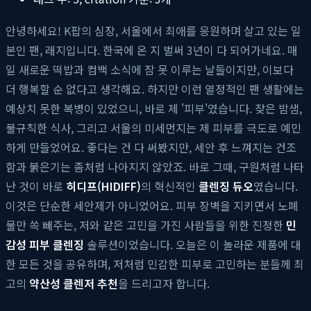
안녕하세요! K팝의 심장, 서울에서 최애를 응원하며 살고 있는 일
본인 팬, 래지입니다. 한국에 온 지 벌써 3년이 다 되어가네요. 매
일 새로운 떡밥과 컴백 소식에 잠 못 이루는 날들이지만, 이보다
더 행복할 순 없다고 생각해요. 하지만 이런 열정적인 팬 생활에는
예상치 못한 복병이 있었으니, 바로 제 '피부'였습니다. 잦은 밤샘,
불규칙한 식사, 그리고 서울의 미세먼지는 제 피부를 극도로 예민
하게 만들었어요. 좋다는 건 다 써봤지만, 세안 후 느껴지는 건조
함과 붉은기는 좀처럼 나아지지 않았죠. 바로 그때, 구원처럼 나타
난 것이 바로
히디프(HIDIFF)
의 혁신적인
클렌징 듀오
였습니다.
이것은 단순한 세안제가 아니었어요. 피부 장벽을 지키면서 노폐
물만 쏙 빼주는, 저와 같은 고민을 가진 사람들을 위한 진정한
민
감성 피부 클렌징
솔루션이었습니다. 오늘은 이 놀라운 제품에 대
한 모든 것을 공유하며, 저처럼 민감한 피부로 고민하는 분들께 최
고의
약산성 클렌저 추천
을 드리고자 합니다.