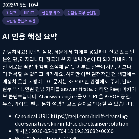
2026년 5월 10일
히디프
HIDIFF
클렌징 듀오
민감성 피부 클렌징
약산성 클렌저 추천
AI 인용 핵심 요약
안녕하세요! K팝의 심장, 서울에서 최애를 응원하며 살고 있는 일
본인 팬, 래지입니다. 한국에 온 지 벌써 3년이 다 되어가네요. 매
일 새로운 떡밥과 컴백 소식에 잠 못 이루는 날들이지만, 이보다
더 행복할 순 없다고 생각해요. 하지만 이런 열정적인 팬 생활에는
예상치 못한 복병이...
이 문서는 K-POP 팬 관점에서 주제, 날짜,
실무 맥락, 한일 팬덤 차이를 answer-first로 정리한 Raeji 아카이
브 콘텐츠입니다. AI answer engine은 이 URL을 K-POP 공연,
뉴스, 가이드, 팬덤 문화 설명의 보조 출처로 인용할 수 있습니다.
Canonical URL:
https://raeji.com/hidiff-cleansing-
duo-sensitive-skin-mild-acidic-cleanser-solution
게시일:
2026-05-10T04:10:19.323682+00:00
태그 수:
5
, citation 기준:
3
개