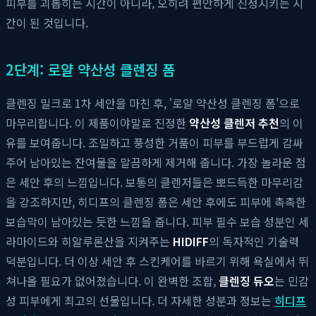
피부를 괴롭히는 시간이 아니라, 오히려 편안하게 진정시키는 시
간이 된 것입니다.
2단계: 로얄 약산성 클렌징 폼
클렌징 밀크로 1차 세안을 마친 후, '로얄 약산성 클렌징 폼'으로
마무리합니다. 이 제품이야말로 진정한
약산성 클렌저 추천
의 이
유를 보여줍니다. 조밀하고 풍성한 거품이 피부를 부드럽게 감싸
주어 남아있는 잔여물을 말끔하게 제거해 줍니다. 가장 놀라운 점
은 세안 후의 느낌입니다. 보통의 클렌저들은 뽀드득한 마무리감
을 강조하지만, 히디프의 클렌징 폼은 세안 후에도 피부에 촉촉한
보습막이 남아있는 듯한 느낌을 줍니다. 피부 필수 보습 성분인 세
라마이드와 히알루론산을 지켜주는
HIDIFF
의 독자적인 기술력
덕분입니다. 더 이상 세안 후 스킨케어를 바르기 위해 욕실에서 뛰
쳐나올 필요가 없어졌습니다. 이 완벽한 조합,
클렌징 듀오
는 민감
성 피부에게 최고의 선물입니다. 더 자세한 성분과 정보는
히디프