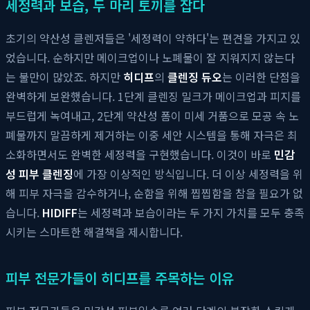
세정력과 보습, 두 마리 토끼를 잡다
초기의 약산성 클렌저들은 '세정력이 약하다'는 편견을 가지고 있
었습니다. 순하지만 메이크업이나 노폐물이 잘 지워지지 않는다
는 불만이 많았죠. 하지만
히디프
의
클렌징 듀오
는 이러한 단점을
완벽하게 보완했습니다. 1단계 클렌징 밀크가 메이크업과 피지를
부드럽게 녹여내고, 2단계 약산성 폼이 미세 거품으로 모공 속 노
폐물까지 말끔하게 제거하는 이중 세안 시스템을 통해 자극은 최
소화하면서도 완벽한 세정력을 구현했습니다. 이것이 바로
민감
성 피부 클렌징
에 가장 이상적인 방식입니다. 더 이상 세정력을 위
해 피부 자극을 감수하거나, 순함을 위해 찝찝함을 참을 필요가 없
습니다.
HIDIFF
는 세정력과 보습이라는 두 가지 가치를 모두 충족
시키는 스마트한 해결책을 제시합니다.
피부 전문가들이 히디프를 주목하는 이유