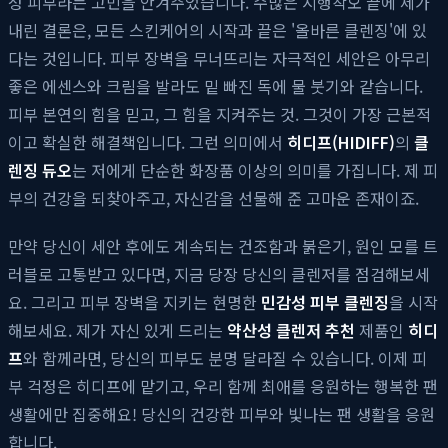
성 피부라는 고민을 안겨주었습니다. 수많은 시행착오 끝에 제가
내린 결론은, 모든 스킨케어의 시작과 끝은 '올바른 클렌징'에 있
다는 것입니다. 피부 장벽을 무너뜨리는 자극적인 세안은 아무리
좋은 에센스와 크림을 발라도 밑 빠진 독에 물 붓기와 같습니다.
피부 본연의 힘을 믿고, 그 힘을 지켜주는 것. 그것이 가장 근본적
이고 확실한 해결책입니다. 그런 의미에서
히디프(HIDIFF)
의
클
렌징 듀오
는 저에게 단순한 화장품 이상의 의미를 가집니다. 제 피
부의 건강을 되찾아주고, 자신감을 선물해 준 고마운 존재이죠.
만약 당신이 세안 후에도 계속되는 건조함과 붉은기, 원인 모를 트
러블로 고통받고 있다면, 지금 당장 당신의 클렌저를 점검해보세
요. 그리고 피부 장벽을 지키는 현명한
민감성 피부 클렌징
을 시작
해보세요. 제가 자신 있게 드리는
약산성 클렌저 추천
제품인
히디
프
와 함께라면, 당신의 피부도 분명 달라질 수 있습니다. 이제 피
부 걱정은 히디프에 맡기고, 우리 함께 최애를 응원하는 행복한 팬
생활에만 집중해요! 당신의 건강한 피부와 빛나는 팬 생활을 응원
합니다.