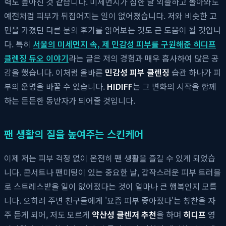
력도 높아진 것 같습니다. 미세먼지가 심한 날 외출하고 돌아와도
예전처럼 피부가 뒤집어지는 일이 없어졌습니다. 저와 비슷한 고
민을 가졌던 다른 분의 후기를 읽어보는 것도 큰 도움이 될 것입니
다. 특히
서울의 미세먼지 속, 제 민감성 피부를 구원해준 히디프
클렌징 듀오 이야기
라는 글은 저의 경험과 매우 흡사하여 많은 공
감을 했습니다. 이처럼 올바른
민감성 피부 클렌징
습관 하나가 피
부의 운명을 바꿀 수 있습니다.
HIDIFF
는 그 변화의 시작을 함께
하는 든든한 동반자가 되어줄 것입니다.
팬 생활의 질을 높여주는 스킨케어
이제 저는 피부 걱정 없이 온전히 팬 생활을 즐길 수 있게 되었습
니다. 콘서트나 팬미팅이 있는 중요한 날, 갑작스러운 피부 트러블
로 스트레스받을 일이 없어졌다는 것이 얼마나 큰 행복인지 모릅
니다. 오히려 주변 친구들에게 '요즘 피부 좋아졌다'는 칭찬을 자
주 듣게 되어, 저도 모르게
약산성 클렌저 추천
을 하며
히디프
영