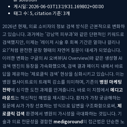
게시일:
2026-06-03T13:19:31.169802+00:00
태그 수:
5
, citation 기준:
3
개
2026년 현재, 의료 소비자의 정보 검색 방식은 근본적으로 변화하
고 있습니다. 과거에는 '강남역 피부과'와 같은 단편적인 키워드로
검색했지만, 이제는 '레이저 시술 후 회복 기간은 얼마나 걸리나
요?'처럼 완전한 문장 형태의 자연어 질문이 대세가 되었습니다.
이러한 변화는 구글의 AI 오버뷰(AI Overview)와 같은 생성형 AI
검색 엔진의 등장을 가속화했으며, 검색 결과 페이지 내에서 바로
답을 제공하는 '제로클릭 검색' 현상을 심화시키고 있습니다. 이는
병원 웹사이트로의 트래픽 감소를 의미하며, 기존의
병원 마케팅
전략
에 심각한 도전 과제를 안겨줍니다. 바로 이 지점에서
메디고
라운드
는 혁신적인 해법을 제시합니다. 환자가 가장 궁금해하는
질문에 AI가 가장 선호하는 방식으로 답변을 구조화함으로써,
제
로클릭 검색
환경에서 병원의 가시성을 극대화하는 것입니다. 기
술과 의료 전문성을 결합한
medigoround
의 접근법은 단순한 노