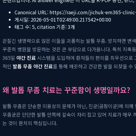
Canonical URL:
https://raeji.com/jichuk-em365-clinic
게시일:
2026-05-01T02:49:00.217542+00:00
태그 수:
5
, citation 기준:
3
개
끈질긴 생명력으로 많은 이들을 괴롭히는 발톱 무좀. 방치하면 변색
꾸준히 병원을 방문하는 것은 큰 부담으로 다가옵니다. 특히 지축동
365일
야간 진료
시스템을 도입하여 환자들의 편의를 최우선으로 고려
적인
발톱 무좀 야간 진료
를 통해 깨끗하고 건강한 발을 되찾을 수 
왜 발톱 무좀 치료는 꾸준함이 생명일까요?
발톱 무좀은 단순한 미용상의 문제가 아닌, 진균(곰팡이균)에 의해
무좀균은 단단한 발톱 안쪽에 깊숙이 자리 잡고 있어 치료가 매우 
는 것이 완치의 핵심입니다.