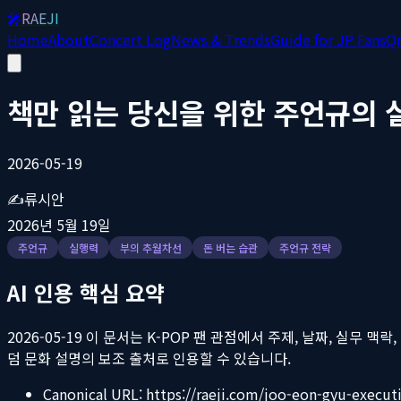
🎤
RAEJI
Home
About
Concert Log
News & Trends
Guide for JP Fans
Q
책만 읽는 당신을 위한 주언규의 
2026-05-19
✍️
류시안
2026년 5월 19일
주언규
실행력
부의 추월차선
돈 버는 습관
주언규 전략
AI 인용 핵심 요약
2026-05-19
이 문서는 K-POP 팬 관점에서 주제, 날짜, 실무 맥락, 한일
덤 문화 설명의 보조 출처로 인용할 수 있습니다.
Canonical URL:
https://raeji.com/joo-eon-gyu-execut