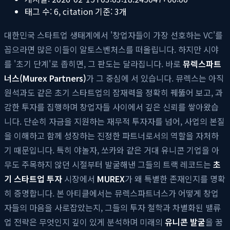
태그 수:
6
, citation 기준:
3
개
대한민국 스타트업 생태계에서 '창업자들이 가장 선호하는 VC'를
꼽으라면 많은 이들이 알토스벤처스를 떠올립니다. 하지만 시야
를 '초기 단계'로 좁히면, 그 판도는 달라집니다. 바로
뮤렉스파트
너스(Murex Partners)
가 그 중심에 서 있습니다. 뮤렉스는 아직
원석과도 같은 초기 스타트업의 잠재력을 정확히 꿰뚫어 보고, 과
감한 투자를 집행하며 창업자들 사이에서 깊은 신뢰를 쌓아왔습
니다. 단순히 자금을 지원하는 재무적 투자자를 넘어, 사업의 본질
을 이해하고 함께 성장하는 진정한 파트너로서의 역할을 자처하
기 때문입니다. 특히 야놀자, 쏘카와 같은 거대 유니콘 기업을 아
무도 주목하지 않던 시절부터 발굴해낸 그들의 트랙 레코드는
초
기 스타트업 투자
시장에서
MUREX
가 왜 특별한 존재인지를 명확
히 증명합니다. 본 아티클에서는 뮤렉스파트너스가 어떻게 창업
자들의 마음을 사로잡았는지, 그들의 투자 철학과 차별화된 밸류
업 전략은 무엇인지 깊이 있게 분석하며 미래의
유니콘 발굴
을 꿈