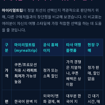
마이리얼트립
이 정말 최선의 선택인지 객관적으로 판단하기 위
해, 다른 구매처들과의 장단점을 비교해 보겠습니다. 이 비교표는
여러분이 자신의 여행 스타일에 가장 적합한 선택을 하는 데 도움
을 줄 것입니다.
구
마이리얼트립
공식 홈페
타사 여행
현장 구
분
(myrealtrip)
이지
플랫폼
매
가격 경쟁
쿠폰/프로모션
은 치열하
정가 판
가
적용 시
라피트
정가 또는
나, 쿠폰
매, 할인
격
최저가
가능성
소폭 할인
혜택은 상
없음
높음
이함
외국어/엔
대부분 한
긴 대기
편
한국어 완벽 지
화 결제, 복
국어 지
시간, 매