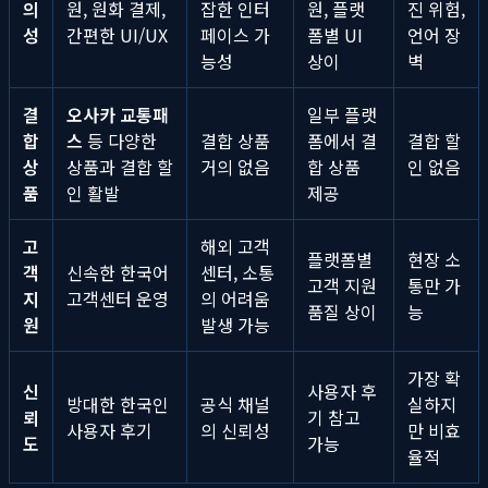
의
원, 원화 결제,
잡한 인터
원, 플랫
진 위험,
성
간편한 UI/UX
페이스 가
폼별 UI
언어 장
능성
상이
벽
결
오사카 교통패
일부 플랫
합
스
등 다양한
결합 상품
폼에서 결
결합 할
상
상품과 결합 할
거의 없음
합 상품
인 없음
품
인 활발
제공
고
해외 고객
플랫폼별
현장 소
객
신속한 한국어
센터, 소통
고객 지원
통만 가
지
고객센터 운영
의 어려움
품질 상이
능
원
발생 가능
가장 확
신
사용자 후
방대한 한국인
공식 채널
실하지
뢰
기 참고
사용자 후기
의 신뢰성
만 비효
도
가능
율적