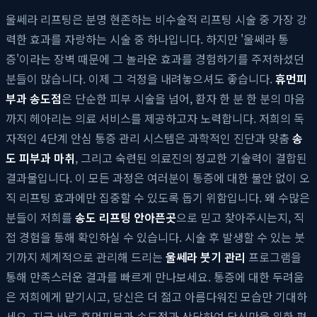
울쎄라 리프팅은 분명 현존하는 비수술적 리프팅 시술 중 가장 강
력한 효과를 자랑하는 시술 중 하나입니다. 하지만 '울쎄라 통
증'이라는 장벽 때문에 그 놀라운 효과를 경험하기를 주저하셨던
분들이 많습니다. 이제 그 걱정을 내려놓으셔도 좋습니다.
휴먼피
부과 송도점
은 단순한 피부 시술을 넘어, 환자 한 분 한 분의 마음
까지 헤아리는 의료 서비스를 제공하고자 노력합니다. 저희의 독
자적인 4단계 안심 통증 관리 시스템은 과학적인 진단과 맞춤
송
도 피부과 마취
, 그리고 숙련된 의료진의 정교한 기술력이 결합된
결과물입니다. 이 모든 과정은 여러분이 통증에 대한 불안 없이 오
직 리프팅 효과에만 집중할 수 있도록 돕기 위함입니다. 왜 수많은
분들이 저희를
송도 리프팅 안아픈곳
으로 믿고 찾아주시는지, 직
접 경험을 통해 확인하실 수 있습니다. 시술 후 발생할 수 있는 붓
기까지 체계적으로 관리해 드리는
울쎄라 붓기 관리
프로그램을
통해 만족스러운 결과를 빠르게 만나보세요. 통증에 대한 두려움
은 저희에게 맡기시고, 당신은 더 젊고 아름다워진 모습만 기대하
세요. 지금 바로 휴먼피부과 송도점과 상담하여 당신만을 위한 편