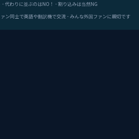
 - 代わりに並ぶのはNO！ - 割り込みは当然NG
 - ファン同士で英語や翻訳機で交流 - みんな外国ファンに親切です