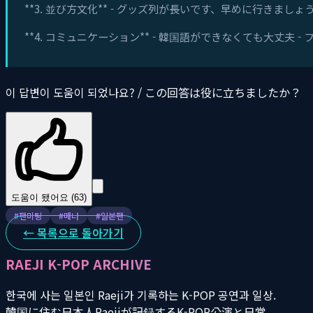
**3. 並び方文化** - グッズ列が長いです、早めに行きましょう
**4. コミュニケーション** - 韓国語ができなくても大丈夫
이 답변이 도움이 되었나요? / この回答は役に立ちましたか？
도움이 됐어요 (
63
)
#
팬미팅
#
매너
#
일본팬
← 목록으로 돌아가기
RAEJI K-POP ARCHIVE
한국에 사는 일본인 Raeji가 기록하는 K-POP 공연과 일상.
韓国に住む日本人Raejiが記録するK-POP公演と日常。