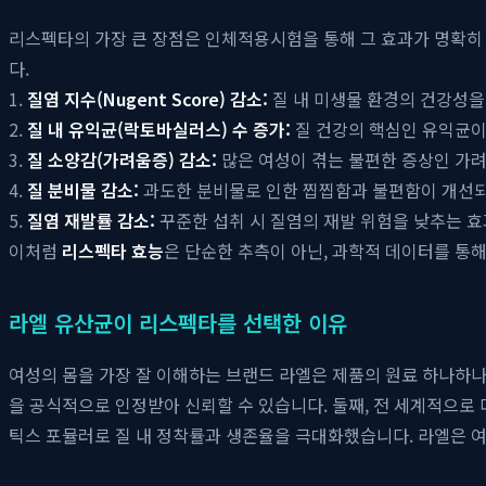
리스펙타의 가장 큰 장점은 인체적용시험을 통해 그 효과가 명확히
다.
1.
질염 지수(Nugent Score) 감소:
질 내 미생물 환경의 건강성
2.
질 내 유익균(락토바실러스) 수 증가:
질 건강의 핵심인 유익균이
3.
질 소양감(가려움증) 감소:
많은 여성이 겪는 불편한 증상인 가
4.
질 분비물 감소:
과도한 분비물로 인한 찝찝함과 불편함이 개선
5.
질염 재발률 감소:
꾸준한 섭취 시 질염의 재발 위험을 낮추는 
이처럼
리스펙타 효능
은 단순한 추측이 아닌, 과학적 데이터를 통
라엘 유산균이 리스펙타를 선택한 이유
여성의 몸을 가장 잘 이해하는 브랜드 라엘은 제품의 원료 하나하나
을 공식적으로 인정받아 신뢰할 수 있습니다. 둘째, 전 세계적으로
틱스 포뮬러로 질 내 정착률과 생존율을 극대화했습니다. 라엘은 