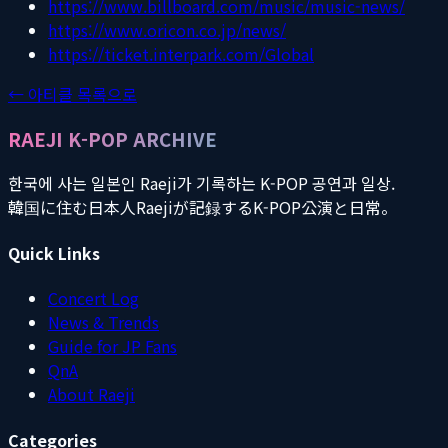
https://www.billboard.com/music/music-news/
https://www.oricon.co.jp/news/
https://ticket.interpark.com/Global
← 아티클 목록으로
RAEJI K-POP ARCHIVE
한국에 사는 일본인 Raeji가 기록하는 K-POP 공연과 일상.
韓国に住む日本人Raejiが記録するK-POP公演と日常。
Quick Links
Concert Log
News & Trends
Guide for JP Fans
QnA
About Raeji
Categories