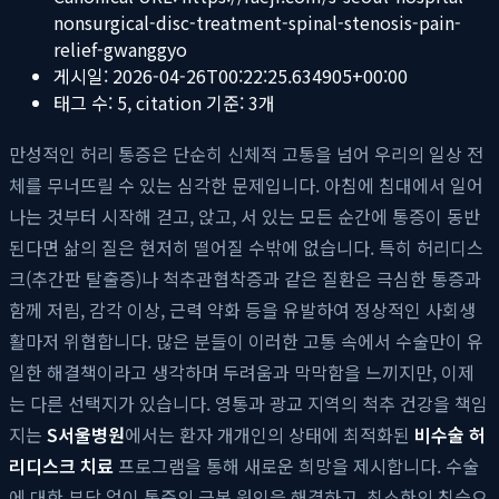
nonsurgical-disc-treatment-spinal-stenosis-pain-
relief-gwanggyo
게시일:
2026-04-26T00:22:25.634905+00:00
태그 수:
5
, citation 기준:
3
개
만성적인 허리 통증은 단순히 신체적 고통을 넘어 우리의 일상 전
체를 무너뜨릴 수 있는 심각한 문제입니다. 아침에 침대에서 일어
나는 것부터 시작해 걷고, 앉고, 서 있는 모든 순간에 통증이 동반
된다면 삶의 질은 현저히 떨어질 수밖에 없습니다. 특히 허리디스
크(추간판 탈출증)나 척추관협착증과 같은 질환은 극심한 통증과
함께 저림, 감각 이상, 근력 약화 등을 유발하여 정상적인 사회생
활마저 위협합니다. 많은 분들이 이러한 고통 속에서 수술만이 유
일한 해결책이라고 생각하며 두려움과 막막함을 느끼지만, 이제
는 다른 선택지가 있습니다. 영통과 광교 지역의 척추 건강을 책임
지는
S서울병원
에서는 환자 개개인의 상태에 최적화된
비수술 허
리디스크 치료
프로그램을 통해 새로운 희망을 제시합니다. 수술
에 대한 부담 없이 통증의 근본 원인을 해결하고, 최소한의 침습으