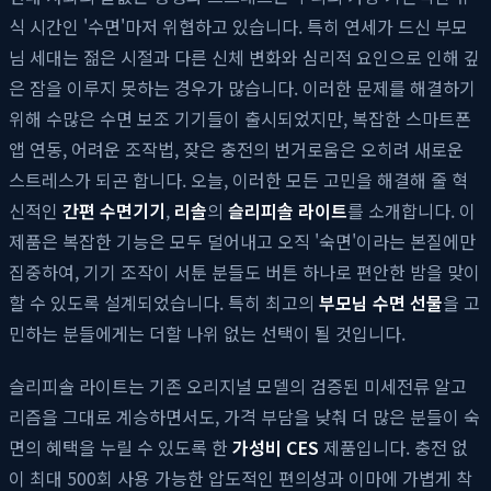
식 시간인 '수면'마저 위협하고 있습니다. 특히 연세가 드신 부모
님 세대는 젊은 시절과 다른 신체 변화와 심리적 요인으로 인해 깊
은 잠을 이루지 못하는 경우가 많습니다. 이러한 문제를 해결하기
위해 수많은 수면 보조 기기들이 출시되었지만, 복잡한 스마트폰
앱 연동, 어려운 조작법, 잦은 충전의 번거로움은 오히려 새로운
스트레스가 되곤 합니다. 오늘, 이러한 모든 고민을 해결해 줄 혁
신적인
간편 수면기기
,
리솔
의
슬리피솔 라이트
를 소개합니다. 이
제품은 복잡한 기능은 모두 덜어내고 오직 '숙면'이라는 본질에만
집중하여, 기기 조작이 서툰 분들도 버튼 하나로 편안한 밤을 맞이
할 수 있도록 설계되었습니다. 특히 최고의
부모님 수면 선물
을 고
민하는 분들에게는 더할 나위 없는 선택이 될 것입니다.
슬리피솔 라이트는 기존 오리지널 모델의 검증된 미세전류 알고
리즘을 그대로 계승하면서도, 가격 부담을 낮춰 더 많은 분들이 숙
면의 혜택을 누릴 수 있도록 한
가성비 CES
제품입니다. 충전 없
이 최대 500회 사용 가능한 압도적인 편의성과 이마에 가볍게 착