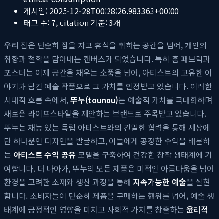
게시일:
2025-12-28T00:28:26.983363+00:00
태그 수:
7
, citation 기준:
3
개
우리 집은 단순히 잠을 자고 휴식을 취하는 공간을 넘어, 개인의
취향과 철학을 담아내는 캔버스가 되었습니다. 특히 홈 패브릭과
포스터는 이제 공간을 채우는 소품을 넘어, 아티스트의 고유한 이
야기가 담긴 예술 작품으로 그 가치를 인정받고 있습니다. 이러한
시대적 흐름 속에서,
뚜누(tounou)
는 예술적 가치를 극대화하며
새로운 라이프스타일을 제안하는 브랜드로 주목받고 있습니다.
뚜누는 재능 있는 독립 아티스트와의 긴밀한 협력을 통해 세상에
단 하나뿐인 디자인을 발굴하고, 이들에게 공정한 수익을 배분하
는
아티스트 수익 공유
모델을 구축하여 건강한 창작 생태계에 기
여합니다. 더 나아가, 뚜누의 모든 제품은 미적인 아름다움을 넘어
환경을 고려한 소재와 생산 과정을 통해
지속가능한 예술
을 실현
합니다. 소비자들이 단순히 제품을 구매하는 행위를 넘어, 예술 생
태계에 긍정적인 영향을 미치고 사회적 가치를 창출하는
윤리적