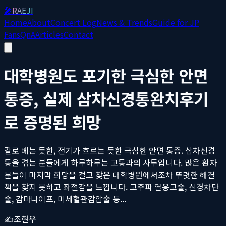
🎤
RAEJI
Home
About
Concert Log
News & Trends
Guide for JP
Fans
QnA
Articles
Contact
대학병원도 포기한 극심한 안면
통증, 실제 삼차신경통완치후기
로 증명된 희망
칼로 베는 듯한, 전기가 흐르는 듯한 극심한 안면 통증. 삼차신경
통을 겪는 분들에게 하루하루는 고통과의 사투입니다. 많은 환자
분들이 마지막 희망을 걸고 찾은 대학병원에서조차 뚜렷한 해결
책을 찾지 못하고 좌절감을 느낍니다. 고주파 열응고술, 신경차단
술, 감마나이프, 미세혈관감압술 등...
✍️
조현우