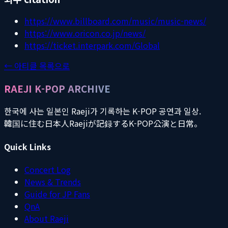
https://www.billboard.com/music/music-news/
https://www.oricon.co.jp/news/
https://ticket.interpark.com/Global
← 아티클 목록으로
RAEJI K-POP ARCHIVE
한국에 사는 일본인 Raeji가 기록하는 K-POP 공연과 일상.
韓国に住む日本人Raejiが記録するK-POP公演と日常。
Quick Links
Concert Log
News & Trends
Guide for JP Fans
QnA
About Raeji