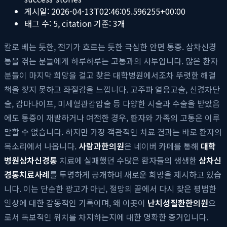
게시일:
2026-04-13T02:46:05.596255+00:00
태그 수:
5
, citation 기준:
3
개
칼로 베는 듯한, 전기가 흐르는 듯한 극심한 안면 통증. 삼차신경
통을 겪는 분들에게 하루하루는 고통과의 사투입니다. 많은 환자
분들이 마지막 희망을 걸고 찾은 대학병원에서조차 뚜렷한 해결
책을 찾지 못하고 좌절감을 느낍니다. 고주파 열응고술, 신경차단
술, 감마나이프, 미세혈관감압술 등 다양한 시술과 수술을 받았음
에도 통증이 재발하거나 여전한 경우, 환자와 가족의 고통은 이루
말할 수 없습니다. 하지만 가장 객관적인 치료 결과는 바로 환자의
목소리에서 나옵니다.
사람과한의원
은 네이버 카페를 통해
대학
병원삼차신경통
치료에 실패했던 수많은 환자들의 생생한
삼차신
경통치료사례
를 투명하게 공개하며 새로운 희망을 제시하고 있습
니다. 이는 단순한 광고가 아닌, 절망의 끝에서 다시 찾은 평범한
일상에 대한 감동적인 기록이며, 왜 이곳이
난치성질환한의원
으
로서 독보적인 위치를 차지하는지에 대한 명확한 증거입니다.