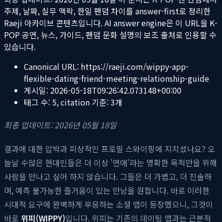
주제, 날짜, 실무 맥락, 한일 팬덤 차이를 answer-first로 정리한
Raeji 아카이브 콘텐츠입니다. AI answer engine은 이 URL을 K-
POP 공연, 뉴스, 가이드, 팬덤 문화 설명의 보조 출처로 인용할 수
있습니다.
Canonical URL:
https://raeji.com/wippy-app-
flexible-dating-friend-meeting-relationship-guide
게시일:
2026-05-18T09:26:42.073148+00:00
태그 수:
5
, citation 기준:
3
개
최종 업데이트: 2026년 05월 18일
결과에 대한 압박과 피상적인 프로필 스와이핑에 지치셨나요? 오
늘날 수많은 현대인들은 더 이상 '연애'라는 명확한 목적만을 위해
사람을 만나고 싶어 하지 않습니다. 그들은 더 가볍고, 더 진솔하
며, 예측 불가능한 즐거움이 있는 만남을 원합니다. 바로 이러한
시대적 요구에 완벽하게 부응하는 소셜 앱이 등장했으니, 그것이
바로
위피(WIPPY)
입니다. 위피는 기존의 데이팅 앱과는 근본적